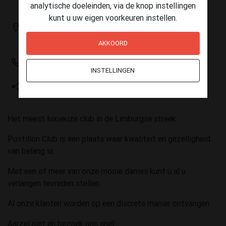
analytische doeleinden, via de knop instellingen
kunt u uw eigen voorkeuren instellen.
Rijksweg 13
6067AB Linne
AKKOORD
+32 475 46 82 25
INSTELLINGEN
www.postillonclub.nl
Het meest luxueuze club in de Limburgse streek.
Postillon Club is een plaats waar kwaliteit en gezelligheid
van belang is.
Met een of meer van onze mooie dames kunt u al u
verlangen tevreden stellen.
Al onze klanten worden op een discrete manier ontvangen.
Aarzel niet en bezoek ons snel.