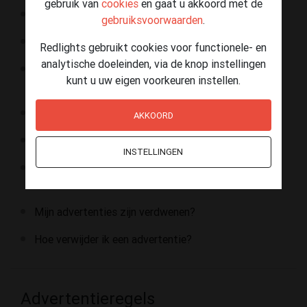
gebruik van
cookies
en gaat u akkoord met de
Is adverteren op Redlights gratis?
gebruiksvoorwaarden
.
Hoe vraag ik het geverifieerd label aan?
Redlights gebruikt cookies voor functionele- en
analytische doeleinden, via de knop instellingen
Waarom is het "geverifieerd" label bij mijn
kunt u uw eigen voorkeuren instellen.
advertenties verdwenen?
Hoe kan ik het label "safe sex" verkrijgen?
AKKOORD
Zijn er andere advertentieformules beschikbaar?
INSTELLINGEN
Ik wil geen e-mail ontvangen via het
contactformulier.
Mijn advertenties zijn verdwenen?
Hoe verwijder ik een advertentie?
Advertentieregels