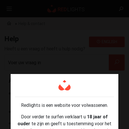
Help & contact
Help
ENGLISH
Heeft u een vraag of heeft u hulp nodig?
Voer uw vraag in
Adverteren op Redlights
Hoe lang duurt het voor mijn advertentie wordt
nagekeken?
Redlights is een website voor volwassenen.
Hoe pas ik mijn mogelijkheden aan?
Door verder te surfen verklaart u
18 jaar of
Hoe pas ik mijn tarieven aan?
ouder
te zijn en geeft u toestemming voor het