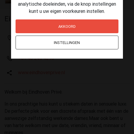
analytische doeleinden, via de knop instellingen
kunt u uw eigen voorkeuren instellen.
Eindhoven Privé
AKKOORD
Mecklenburgstraat 19
INSTELLINGEN
5615PZ Eindhoven
+31 40 245 4290
www.eindhovenprive.nl
Welkom bij Eindhoven Privé.
In ons prachtige huis kunt u stiekem daten in sensuele luxe.
De perfecte plek voor een discrete afspraak met één van de
aanwezige zelfstandig werkende dames.Maar ook bent u
van harte welkom met uw date, vriendin, vriend, minnaar of
minnares.