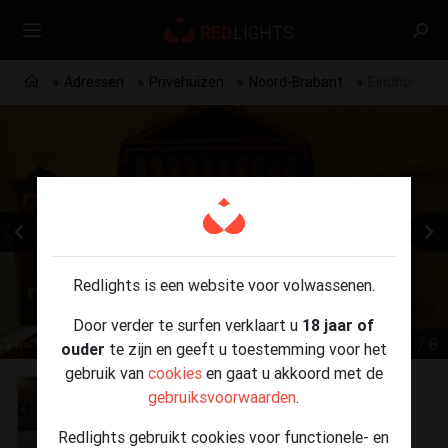
Adressen
Privehuizen
Noord-Brabant
Eindhoven P
Redlights is een website voor volwassenen.
Door verder te surfen verklaart u
18 jaar of
1 / 8
ouder
te zijn en geeft u toestemming voor het
gebruik van
cookies
en gaat u akkoord met de
gebruiksvoorwaarden
.
Redlights gebruikt cookies voor functionele- en