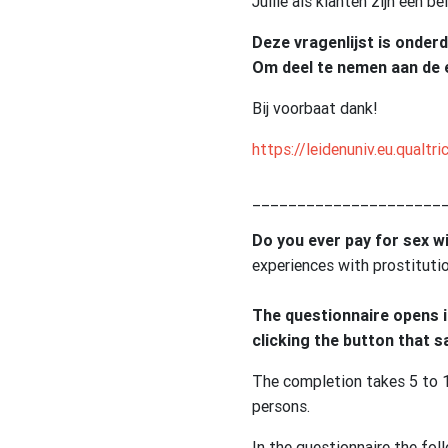
Jullie als klanten zijn een b
Deze vragenlijst is onder
Om deel te nemen aan de 
Bij voorbaat dank!
https://leidenuniv.eu.qual
_____________________
Do you ever pay for sex 
experiences with prostitutio
The questionnaire opens in
clicking the button that s
The completion takes 5 to 1
persons.
In the questionnaire the fol