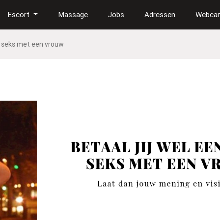
Escort
Massage
Jobs
Adressen
Webca
or seks met een vrouw