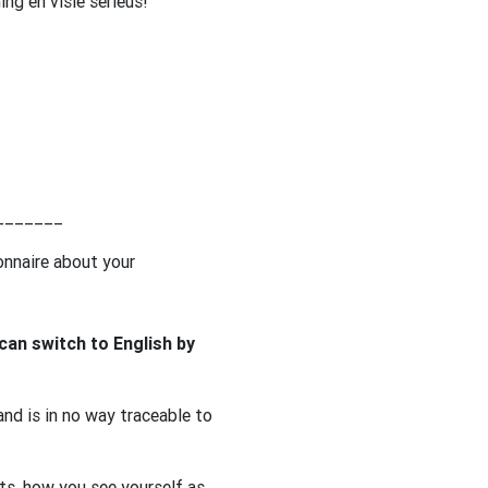
ing en visie serieus!
_______
ionnaire about your
 can switch to English by
nd is in no way traceable to
its, how you see yourself as