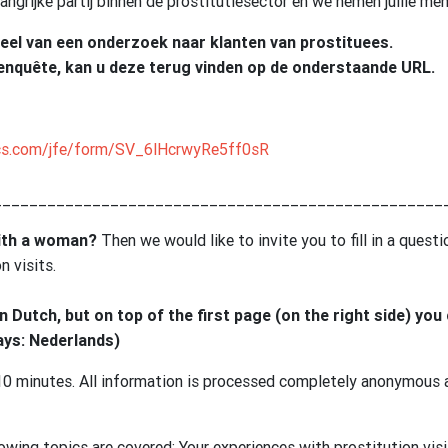
elangrijke partij binnen de prostitutiesector en we nemen jullie men
deel van een onderzoek naar klanten van prostituees.
enquête, kan u deze terug vinden op de onderstaande URL.
trics.com/jfe/form/SV_6lHcrwyRe5ff0sR
__________________________________________________
with a woman?
Then we would like to invite you to fill in a quest
n visits.
 Dutch, but on top of the first page (on the right side) you
ays: Nederlands)
0 minutes. All information is processed completely anonymous a
lowing topics are covered: Your experiences with prostitution vis