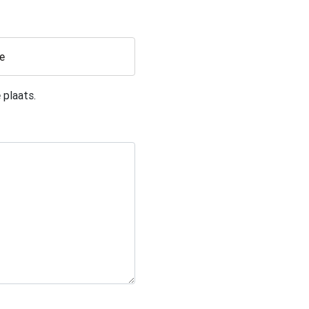
e
 plaats.