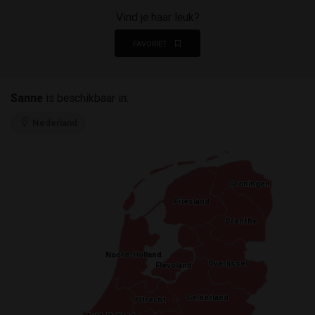
Vind je haar leuk?
FAVORIET
Sanne
is beschikbaar in:
Nederland
Groningen
Groningen
Friesland
Friesland
Drenthe
Drenthe
Noord-Holland
Noord-Holland
Overijssel
Overijssel
Flevoland
Flevoland
Gelderland
Gelderland
Utrecht
Utrecht