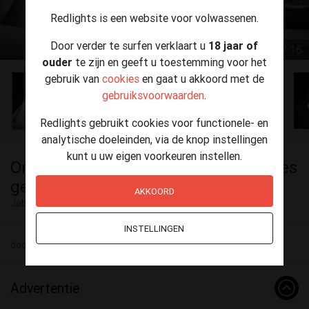
Redlights is een website voor volwassenen.
Door verder te surfen verklaart u
18 jaar of
1 / 16
ouder
te zijn en geeft u toestemming voor het
gebruik van
cookies
en gaat u akkoord met de
gebruiksvoorwaarden
.
Redlights gebruikt cookies voor functionele- en
analytische doeleinden, via de knop instellingen
kunt u uw eigen voorkeuren instellen.
Ondeugende meisjes en stoute dames
gezocht. Roermond, Limburg.
AKKOORD
Jobs Nederland
INSTELLINGEN
door Sanne 08 augustus - 10:01
Advertentie