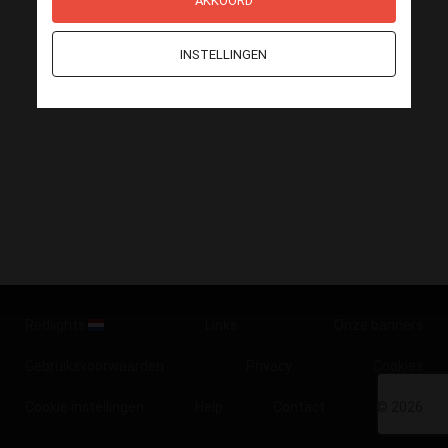
AKKOORD
INSTELLINGEN
Redlights
Links
Onze banners
Gebruiksvoorwaarden
Privacy
Cookies
Cookie instellingen
Help
Contact
© 2026