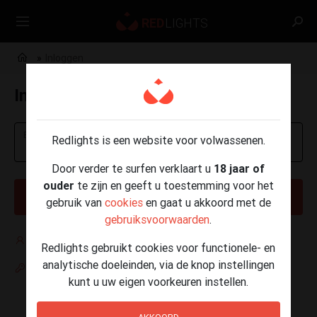
Inloggen
Inloggen
E-mailadres of telefoonnummer
Redlights is een website voor volwassenen.
Door verder te surfen verklaart u
18 jaar of
ouder
te zijn en geeft u toestemming voor het
VOLGENDE
gebruik van
cookies
en gaat u akkoord met de
gebruiksvoorwaarden
.
Nog geen account?
Redlights gebruikt cookies voor functionele- en
analytische doeleinden, via de knop instellingen
Paswoord vergeten
kunt u uw eigen voorkeuren instellen.