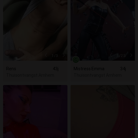
1
/3
1
/25
Rens
43j
Mistress Emma
34j
Thuisontvangst Arnhem
Thuisontvangst Arnhem