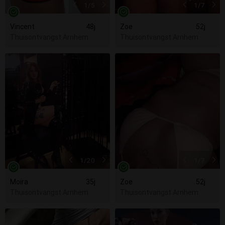
1
/5
1
/7
Vincent
48j
Zoe
52j
Thuisontvangst Arnhem
Thuisontvangst Arnhem
1
/20
1
/7
Moira
35j
Zoe
52j
Thuisontvangst Arnhem
Thuisontvangst Arnhem