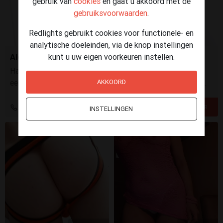
gebruik van
cookies
en gaat u akkoord met de
gebruiksvoorwaarden
.
Redlights gebruikt cookies voor functionele- en
analytische doeleinden, via de knop instellingen
Alejandra
kunt u uw eigen voorkeuren instellen.
Hallo, geile mannen, Ik ben een hete meid uit Spanje op
een uitwisselingsprogramma. Ik woon al zeker 10 jaar in
AKKOORD
Nederland, ben single en klaar om plezier te maken.
+31 6 44506207
INSTELLINGEN