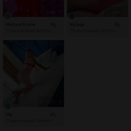
1
/42
1
/2
Mistress Emma
34j
Natasja
35j
Thuisontvangst Arnhem
Thuisontvangst Arnhem
1
/11
Ella
41j
Thuisontvangst Arnhem