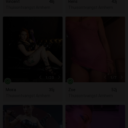
Vincent
48j
Rens
43j
Thuisontvangst Arnhem
Thuisontvangst Arnhem
1
/20
1
/7
Moira
35j
Zoe
52j
Thuisontvangst Arnhem
Thuisontvangst Arnhem