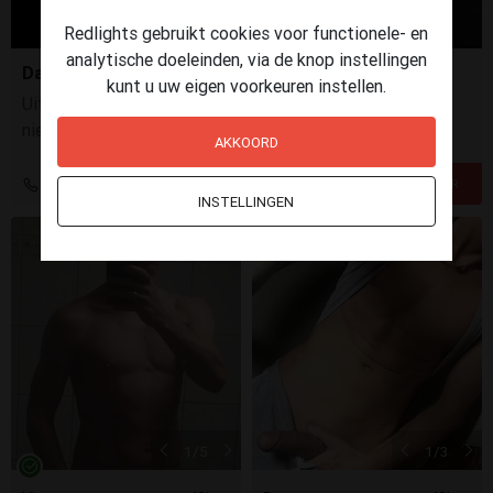
Redlights gebruikt cookies voor functionele- en
analytische doeleinden, via de knop instellingen
Dames gezocht
kunt u uw eigen voorkeuren instellen.
Uitstekende verdiensten, flexibel, Discretie, Ervaring is
niet noodzakelijk. Motivatie, een positieve instelling en
AKKOORD
een professionele houding vinden wij belangrijker.
+31 6 11883177
INSTELLINGEN
1
/5
1
/3