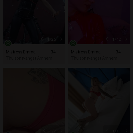
1
/25
1
/42
Mistress Emma
34j
Mistress Emma
34j
Thuisontvangst Arnhem
Thuisontvangst Arnhem
1
/2
1
/11