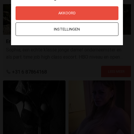
AKKOORD
INSTELLINGEN
Ervaar echte luxe met Sophia
Sophia, een echte klasse jonge dame! onderneemster en
als part time job high class escort. HBO niveau en open
karakter. Zin in een spannende ontmoeting met Sophia?
+31 6 87864168