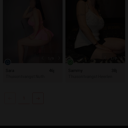
1
/9
1
/9
Sara
46j
Sammy
38j
Thuisontvangst Nuth
Thuisontvangst Heerlen
1