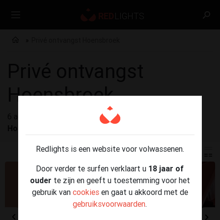
Privé ontvangst Hoensbroek
Privé ontvangst
Hoensbroek
6 advertenties gevonden voor
Privé ontvangst
Hoensbroek
Redlights is een website voor volwassenen.
Door verder te surfen verklaart u
18 jaar of
ouder
te zijn en geeft u toestemming voor het
gebruik van
cookies
en gaat u akkoord met de
gebruiksvoorwaarden
.