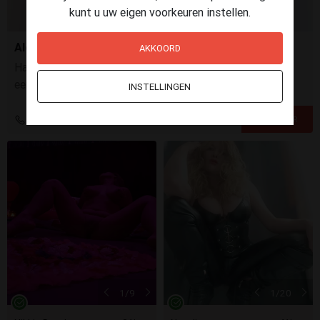
kunt u uw eigen voorkeuren instellen.
Alejandra
AKKOORD
Hallo, geile mannen, Ik ben een hete meid uit Spanje op
een uitwisselingsprogramma. Ik ben single en klaar om
INSTELLINGEN
plezier te maken.
+31 6 44506207
1
/9
1
/20