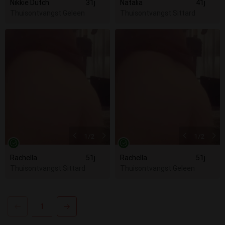
Nikkie Dutch
31j
Natalia
41j
Thuisontvangst Geleen
Thuisontvangst Sittard
1
/2
1
/2
Rachella
51j
Rachella
51j
Thuisontvangst Sittard
Thuisontvangst Geleen
1