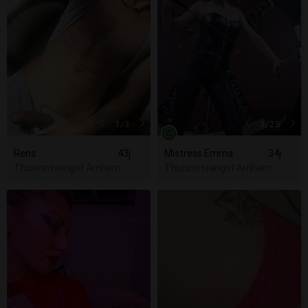
1
/3
1
/25
Rens
43j
Mistress Emma
34j
Thuisontvangst Arnhem
Thuisontvangst Arnhem