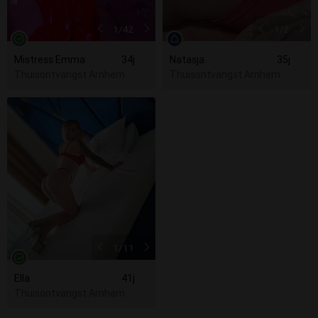
1
/42
1
/2
Mistress Emma
34j
Natasja
35j
Thuisontvangst Arnhem
Thuisontvangst Arnhem
1
/11
Ella
41j
Thuisontvangst Arnhem