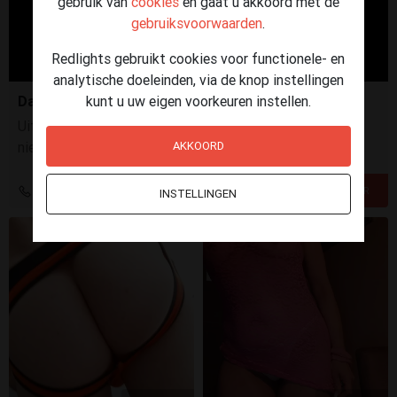
gebruik van
cookies
en gaat u akkoord met de
gebruiksvoorwaarden
.
Redlights gebruikt cookies voor functionele- en
analytische doeleinden, via de knop instellingen
Dames gezocht
kunt u uw eigen voorkeuren instellen.
Uitstekende verdiensten, flexibel, Discretie, Ervaring is
niet noodzakelijk. Motivatie, een positieve instelling en
AKKOORD
een professionele houding vinden wij belangrijker.
+31 6 11883177
INSTELLINGEN