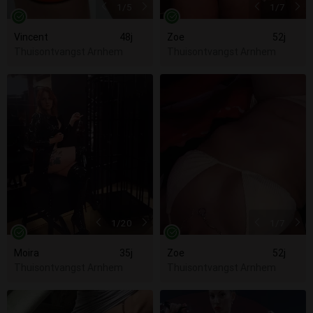
1
/5
1
/7
Vincent
48j
Zoe
52j
Thuisontvangst Arnhem
Thuisontvangst Arnhem
1
/20
1
/7
Moira
35j
Zoe
52j
Thuisontvangst Arnhem
Thuisontvangst Arnhem