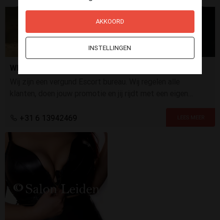
AKKOORD
INSTELLINGEN
WIL JIJ VEEL VERDIENEN?
Wij zijn een vergund Escort bureau. Wij regelen alle
klanten, doen jouw promotie en jij rijdt met een eigen
chauffeur via ons. Voor meer info: explicit4u. nl
+31 6 13942469