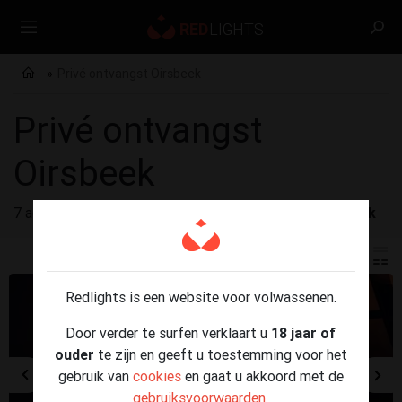
Privé ontvangst Oirsbeek
Privé ontvangst
Oirsbeek
7 advertenties gevonden voor
Privé ontvangst Oirsbeek
Redlights is een website voor volwassenen.
Door verder te surfen verklaart u
18 jaar of
ouder
te zijn en geeft u toestemming voor het
gebruik van
cookies
en gaat u akkoord met de
gebruiksvoorwaarden
.