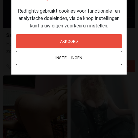
Redlights gebruikt cookies voor functionele- en
analytische doeleinden, via de knop instellingen
kunt u uw eigen voorkeuren instellen.
Sara mollig en heel lief
AKKOORD
Hoi, ik ben heel lief en heb een verrassing voor je. "Kom"
zonder druk en prestatiedwang onder mijn liefdevolle
INSTELLINGEN
handjes de venus beleven.
+31 6 34389471