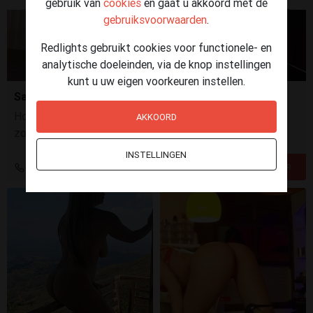
gebruik van
cookies
en gaat u akkoord met de
gebruiksvoorwaarden
.
Redlights gebruikt cookies voor functionele- en
analytische doeleinden, via de knop instellingen
kunt u uw eigen voorkeuren instellen.
Sara mollig en heel lief
Hoi, ik ben heel lief en heb een verrassing voor je. "Kom"
AKKOORD
zonder druk en prestatiedwang onder mijn liefdevolle
handjes de venus beleven.
INSTELLINGEN
+31 6 34389471