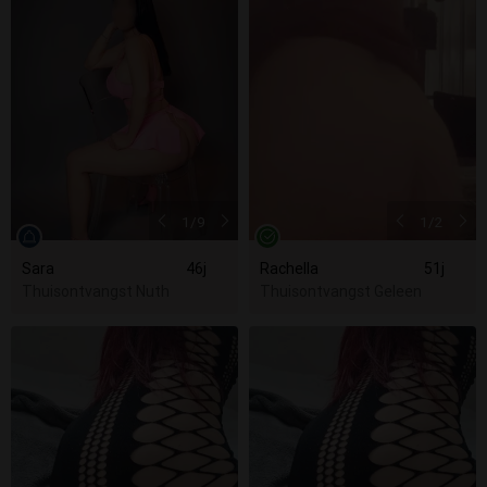
1
/9
1
/2
Sara
46j
Rachella
51j
Thuisontvangst Nuth
Thuisontvangst Geleen