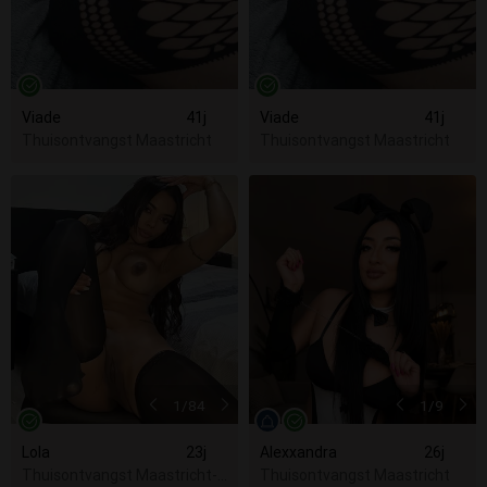
Viade
41j
Viade
41j
Thuisontvangst Maastricht
Thuisontvangst Maastricht
1
/84
1
/9
Lola
23j
Alexxandra
26j
Thuisontvangst Maastricht-Airport
Thuisontvangst Maastricht