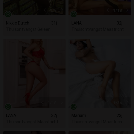
1
/9
1
/18
Nikkie Dutch
31j
LANA
32j
Thuisontvangst Geleen
Thuisontvangst Maastricht
1
/18
1
/34
LANA
32j
Mariam
23j
Thuisontvangst Maastricht
Thuisontvangst Maastricht