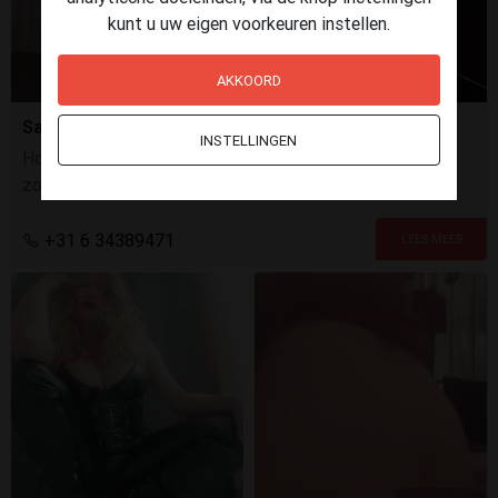
kunt u uw eigen voorkeuren instellen.
AKKOORD
Sara mollig en heel lief
INSTELLINGEN
Hoi, ik ben heel lief en heb een verrassing voor je. "Kom"
zonder druk en prestatiedwang onder mijn liefdevolle
handjes de venus beleven.
+31 6 34389471