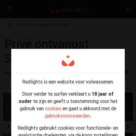
Privé ontvangst Schinveld
Privé ontvangst
Schinveld
4 advertenties gevonden voor
Privé ontvangst Schinveld
Redlights is een website voor volwassenen.
Door verder te surfen verklaart u
18 jaar of
ouder
te zijn en geeft u toestemming voor het
gebruik van
cookies
en gaat u akkoord met de
gebruiksvoorwaarden
.
Redlights gebruikt cookies voor functionele- en
analytische doeleinden, via de knop instellingen