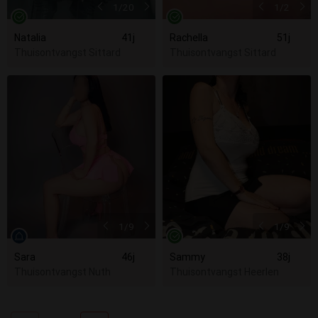
1
/20
1
/2
Natalia
41j
Rachella
51j
Thuisontvangst Sittard
Thuisontvangst Sittard
1
/9
1
/9
Sara
46j
Sammy
38j
Thuisontvangst Nuth
Thuisontvangst Heerlen