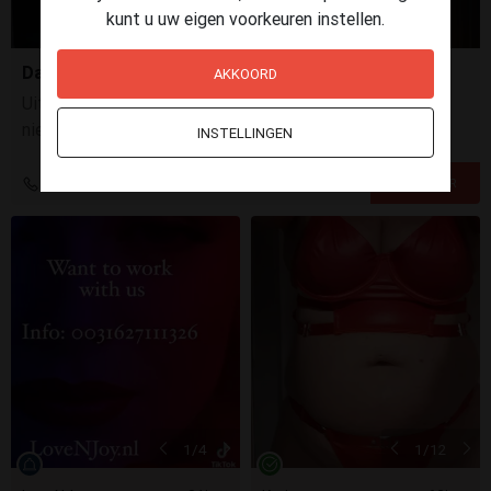
kunt u uw eigen voorkeuren instellen.
Dames gezocht
AKKOORD
Uitstekende verdiensten, flexibel, Discretie, Ervaring is
niet noodzakelijk. Motivatie, een positieve instelling en
INSTELLINGEN
een professionele houding vinden wij belangrijker.
+31 6 11883177
1
/4
1
/12