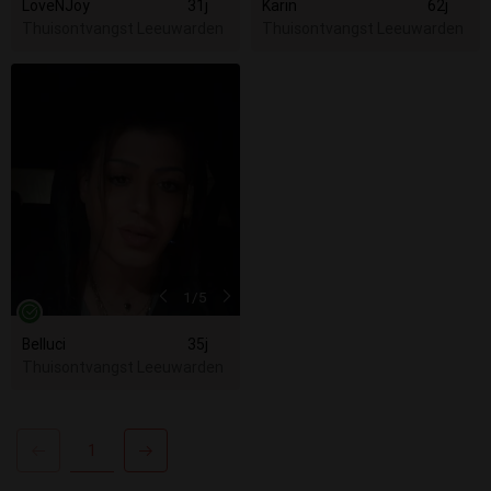
LoveNJoy
31j
Karin
62j
Thuisontvangst Leeuwarden
Thuisontvangst Leeuwarden
1
/5
Belluci
35j
Thuisontvangst Leeuwarden
1