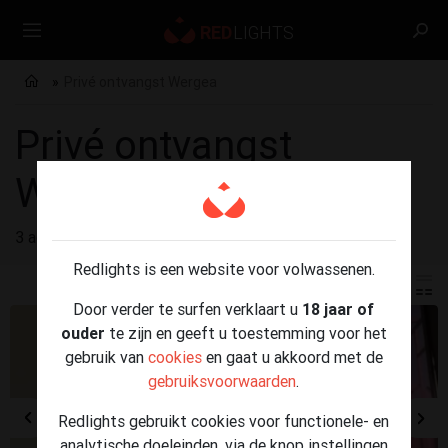
Privé ontvangst Wergea
Privé ontvangst
Wergea
3 advertenties gevonden voor
Privé ontvangst Wergea
Redlights is een website voor volwassenen.
Door verder te surfen verklaart u
18 jaar of
ouder
te zijn en geeft u toestemming voor het
gebruik van
cookies
en gaat u akkoord met de
gebruiksvoorwaarden
.
Redlights gebruikt cookies voor functionele- en
analytische doeleinden, via de knop instellingen