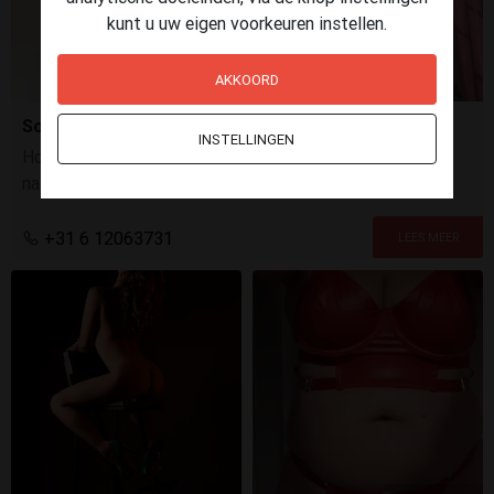
kunt u uw eigen voorkeuren instellen.
AKKOORD
Sofia
INSTELLINGEN
Hola papi! Ben jij ook de dagelijkse sleur zat en zoek je
naar wat geile spanning? Dan kan je deze sexy, mooie en
curvy latina wel als online (bij)vriendinnetje gebruiken!
+31 6 12063731