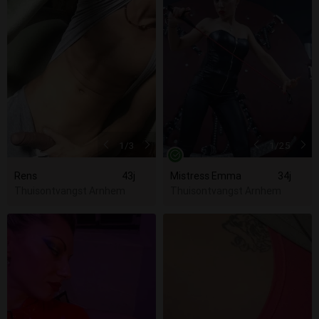
1
/3
1
/25
Rens
43j
Mistress Emma
34j
Thuisontvangst Arnhem
Thuisontvangst Arnhem