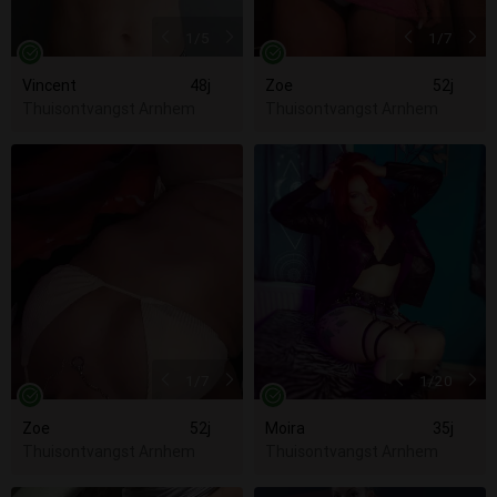
1
/5
1
/7
Vincent
48j
Zoe
52j
Thuisontvangst Arnhem
Thuisontvangst Arnhem
1
/7
1
/20
Zoe
52j
Moira
35j
Thuisontvangst Arnhem
Thuisontvangst Arnhem