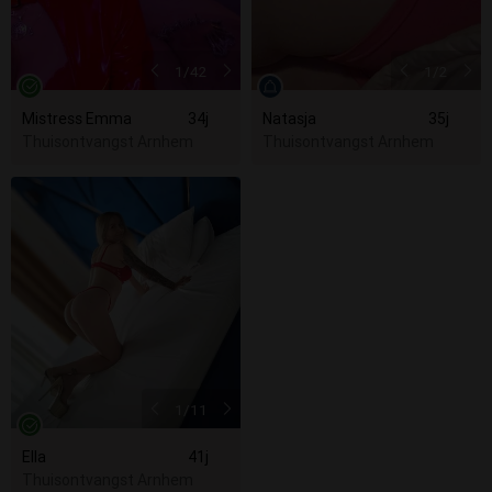
1
/42
1
/2
Mistress Emma
34j
Natasja
35j
Thuisontvangst Arnhem
Thuisontvangst Arnhem
1
/11
Ella
41j
Thuisontvangst Arnhem