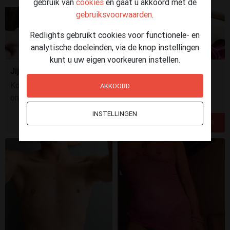
gebruik van
cookies
en gaat u akkoord met de
gebruiksvoorwaarden
.
Redlights gebruikt cookies voor functionele- en
analytische doeleinden, via de knop instellingen
kunt u uw eigen voorkeuren instellen.
Jij vraagt... en ik doe het!
Kom jij me stoute opdrachtjes geven... of zal ik jou eens
AKKOORD
onder handen nemen?
INSTELLINGEN