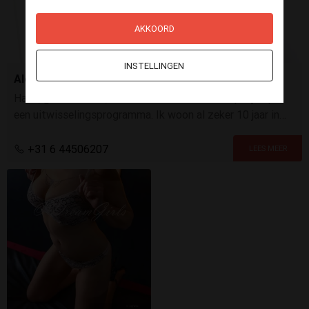
AKKOORD
INSTELLINGEN
Alejandra
Hallo, geile mannen, Ik ben een hete meid uit Spanje op
een uitwisselingsprogramma. Ik woon al zeker 10 jaar in
Nederland, ben single en klaar om plezier te maken.
+31 6 44506207