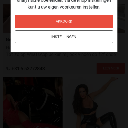
kunt u uw eigen voorkeuren instellen.
AKKOORD
INSTELLINGEN
Geile Hollandse dame!
Hey ik ben Mila, Ik heb de geilste amateur video's voor je.
Tot zo op WhatsApp Je kan mij ook vinden op f2f onder
Naughty Mila. Tot gauw 😘
+31 6 53772848