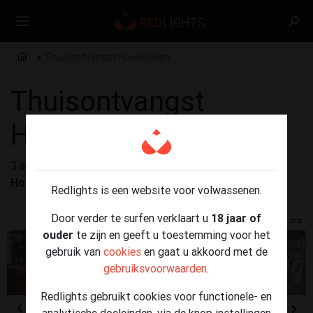
Thuisontvangst Hoevelaken
Thuisontvangst
Hoevelaken
3 advertenties gevonden voor
Thuisontvangst
Hoevelaken
Redlights is een website voor volwassenen.
Door verder te surfen verklaart u
18 jaar of
ouder
te zijn en geeft u toestemming voor het
gebruik van
cookies
en gaat u akkoord met de
gebruiksvoorwaarden
.
Redlights gebruikt cookies voor functionele- en
analytische doeleinden, via de knop instellingen