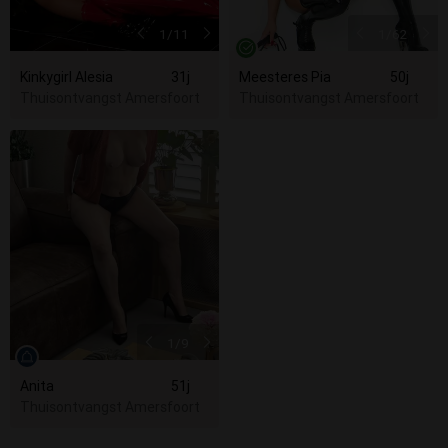
1
/11
1
/62
Kinkygirl Alesia
31j
Meesteres Pia
50j
Thuisontvangst Amersfoort
Thuisontvangst Amersfoort
1
/9
Anita
51j
Thuisontvangst Amersfoort