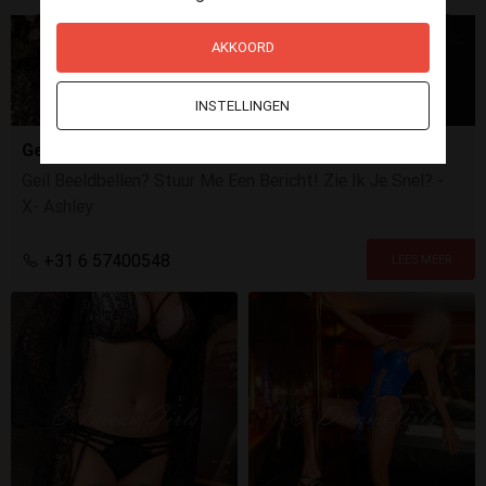
AKKOORD
INSTELLINGEN
Geil Beeldbellen met Ashley!
Geil Beeldbellen? Stuur Me Een Bericht! Zie Ik Je Snel? -
X- Ashley
+31 6 57400548