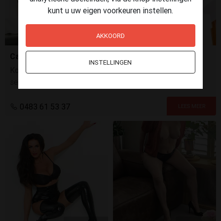
kunt u uw eigen voorkeuren instellen.
AKKOORD
Carla Nymphomany
INSTELLINGEN
Kom genieten, vrouw die een expert is op het gebied van
seks, alleen penetratie met condoom is taboe
0483 61 53 37