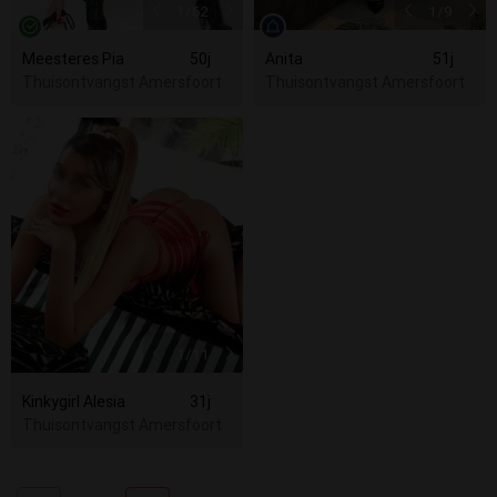
1
/62
1
/9
Meesteres Pia
50j
Anita
51j
Thuisontvangst Amersfoort
Thuisontvangst Amersfoort
1
/11
Kinkygirl Alesia
31j
Thuisontvangst Amersfoort