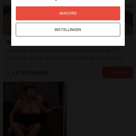
AKKOORD
INSTELLINGEN
High Class (travel) Escort
Geniet van intieme, ontspannen momenten samen… of
ontdek de stad in stijl, met gezelschap dat moeiteloos
meebeweegt tussen elegantie en speelsheid.
+31 6 87864168