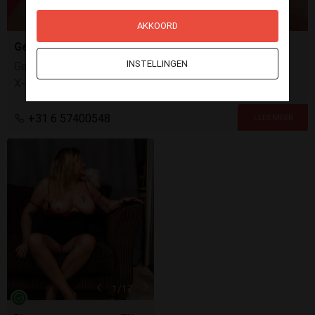
AKKOORD
Geil Beeldbellen met Ashley!
INSTELLINGEN
Geil Beeldbellen? Stuur Me Een Bericht! Zie Ik Je Snel? -
X- Ashley
+31 6 57400548
1
/17