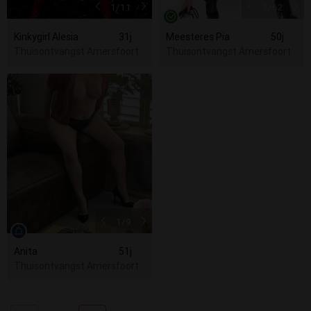
1
/11
1
/62
Kinkygirl Alesia
31j
Meesteres Pia
50j
Thuisontvangst Amersfoort
Thuisontvangst Amersfoort
1
/9
Anita
51j
Thuisontvangst Amersfoort