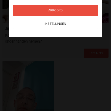
AKKOORD
INSTELLINGEN
Jij vraagt... en ik doe het!
Kom jij me stoute opdrachtjes geven... of zal ik jou eens
onder handen nemen?