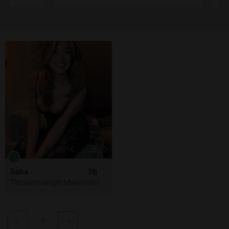
1
/30
Raika
38j
Thuisontvangst Maastricht
1