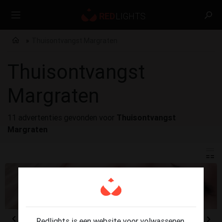
Thuisontvangst Margraten
Thuisontvangst
Margraten
11 advertenties gevonden voor
Thuisontvangst
Margraten
Redlights is een website voor volwassenen.