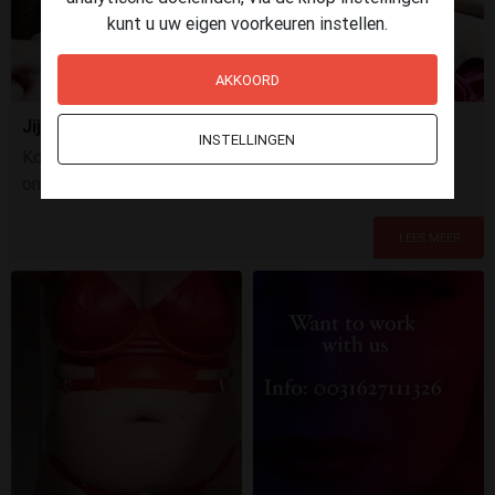
kunt u uw eigen voorkeuren instellen.
AKKOORD
Jij vraagt... en ik doe het!
INSTELLINGEN
Kom jij me stoute opdrachtjes geven... of zal ik jou eens
onder handen nemen?