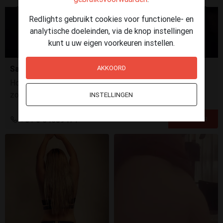
Redlights gebruikt cookies voor functionele- en
analytische doeleinden, via de knop instellingen
kunt u uw eigen voorkeuren instellen.
Sara mollig en heel lief
AKKOORD
Hoi, ik ben heel lief en heb een verrassing voor je. "Kom"
zonder druk en prestatiedwang onder mijn liefdevolle
INSTELLINGEN
handjes de venus beleven.
+31 6 34389471