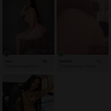
1
/9
1
/2
Sara
46j
Rachella
51j
Thuisontvangst Nuth
Thuisontvangst Geleen