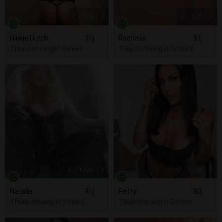
1
/9
1
/2
Nikkie Dutch
31j
Rachella
51j
Thuisontvangst Geleen
Thuisontvangst Sittard
1
/20
1
/63
Natalia
41j
Patty
30j
Thuisontvangst Sittard
Thuisontvangst Geleen