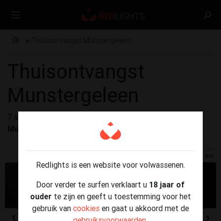
Thuisontvangst Munstergeleen
Thuisontvangst
Munstergeleen
7 advertenties gevonden voor
Thuisontvangst
Munstergeleen
Redlights is een website voor volwassenen.
Door verder te surfen verklaart u
18 jaar of
ouder
te zijn en geeft u toestemming voor het
gebruik van
cookies
en gaat u akkoord met de
gebruiksvoorwaarden
.