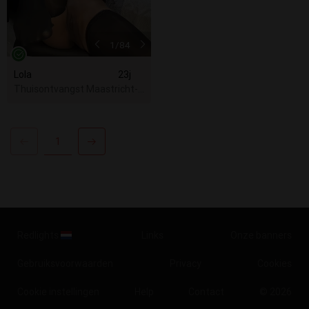
1
/84
Lola
23j
Thuisontvangst Maastricht-Airport
1
Redlights
Links
Onze banners
Gebruiksvoorwaarden
Privacy
Cookies
Cookie instellingen
Help
Contact
© 2026