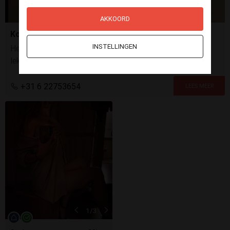
AKKOORD
Kom snel samen met mij geilen !!
INSTELLINGEN
Heey geilerd! Stuur me snel een berichtje, zodat ik je
lekker kan laten zien hoe ik met mezelf speel en je
helemaal onder squirt! kusjes en tot snel!
+31 6 22753654
1
/3