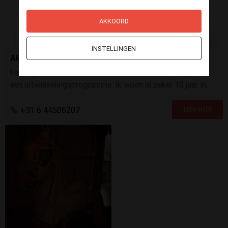
AKKOORD
INSTELLINGEN
Alejandra
Hallo, geile mannen, Ik ben een hete meid uit Spanje op
een uitwisselingsprogramma. Ik woon al zeker 10 jaar in
Nederland, ben single en klaar om plezier te maken.
+31 6 44506207