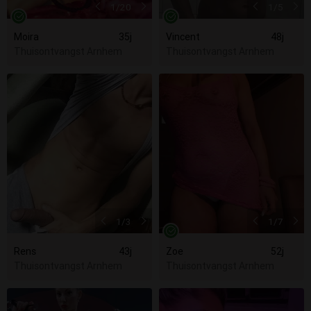
1
/20
1
/5
Moira
35j
Vincent
48j
Thuisontvangst Arnhem
Thuisontvangst Arnhem
1
/3
1
/7
Rens
43j
Zoe
52j
Thuisontvangst Arnhem
Thuisontvangst Arnhem