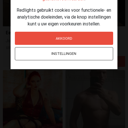
Redlights gebruikt cookies voor functionele- en
analytische doeleinden, via de knop instellingen
kunt u uw eigen voorkeuren instellen.
Een onuitgesproken verlangen...
AKKOORD
Jouw adem op mijn huid wekt mijn zintuigen... laat me
smelten
INSTELLINGEN