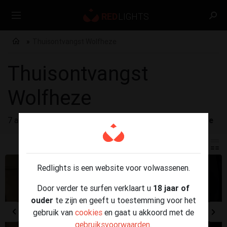
Thuisontvangst Wolfheze
Thuisontvangst
Wolfheze
7 advertenties gevonden voor
Thuisontvangst Wolfheze
Redlights is een website voor volwassenen.
Door verder te surfen verklaart u
18 jaar of
ouder
te zijn en geeft u toestemming voor het
gebruik van
cookies
en gaat u akkoord met de
gebruiksvoorwaarden
.