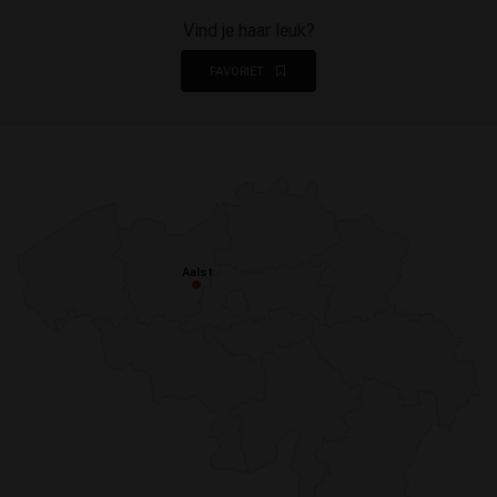
Vind je haar leuk?
FAVORIET
Aalst
Aalst