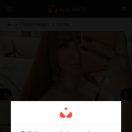
Thuisontvangst
Dames