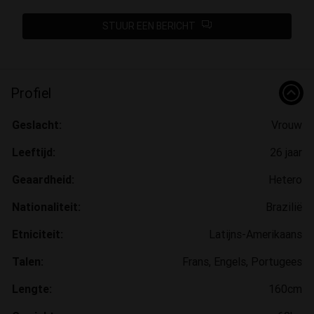
STUUR EEN BERICHT
Profiel
Geslacht:
Vrouw
Leeftijd:
26 jaar
Geaardheid:
Hetero
Nationaliteit:
Brazilië
Etniciteit:
Latijns-Amerikaans
Talen:
Frans, Engels, Portugees
Lengte:
160cm