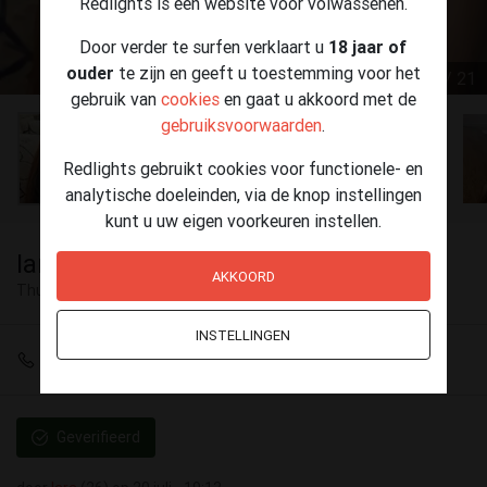
Redlights is een website voor volwassenen.
Door verder te surfen verklaart u
18 jaar of
ouder
te zijn en geeft u toestemming voor het
1 / 21
gebruik van
cookies
en gaat u akkoord met de
gebruiksvoorwaarden
.
Redlights gebruikt cookies voor functionele- en
analytische doeleinden, via de knop instellingen
kunt u uw eigen voorkeuren instellen.
Iara warm
AKKOORD
Thuisontvangst
Aalst
INSTELLINGEN
+32 460 21 42 73
Geverifieerd