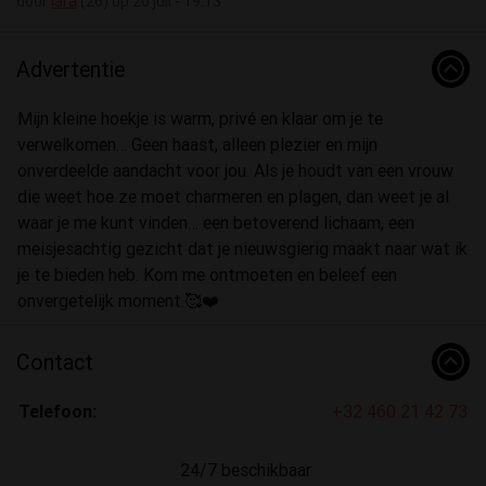
door
Iara
(26) op 20 juli - 19:13
Advertentie
Mijn kleine hoekje is warm, privé en klaar om je te
verwelkomen… Geen haast, alleen plezier en mijn
onverdeelde aandacht voor jou. Als je houdt van een vrouw
die weet hoe ze moet charmeren en plagen, dan weet je al
waar je me kunt vinden… een betoverend lichaam, een
meisjesachtig gezicht dat je nieuwsgierig maakt naar wat ik
je te bieden heb. Kom me ontmoeten en beleef een
onvergetelijk moment.🥰❤️
Contact
Telefoon:
+32 460 21 42 73
24/7 beschikbaar