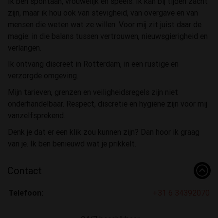
Ik ben spontaan, vrouwelijk en speels. Ik kan bij tijden zacht
zijn, maar ik hou ook van stevigheid, van overgave en van
mensen die weten wat ze willen. Voor mij zit juist daar de
magie: in die balans tussen vertrouwen, nieuwsgierigheid en
verlangen.
Ik ontvang discreet in Rotterdam, in een rustige en
verzorgde omgeving.
Mijn tarieven, grenzen en veiligheidsregels zijn niet
onderhandelbaar. Respect, discretie en hygiëne zijn voor mij
vanzelfsprekend.
Denk je dat er een klik zou kunnen zijn? Dan hoor ik graag
van je. Ik ben benieuwd wat je prikkelt.
Contact
Telefoon:
+31 6 34392070