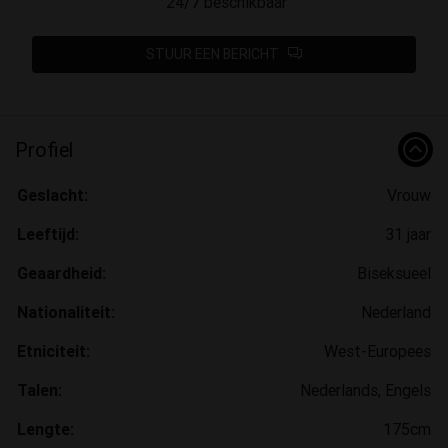
24/7 beschikbaar
STUUR EEN BERICHT
Profiel
Geslacht:
Vrouw
Leeftijd:
31 jaar
Geaardheid:
Biseksueel
Nationaliteit:
Nederland
Etniciteit:
West-Europees
Talen:
Nederlands, Engels
Lengte:
175cm