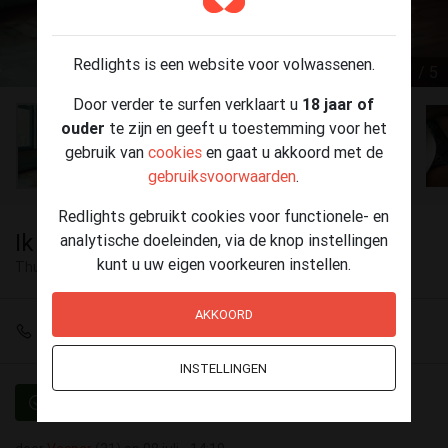
Redlights is een website voor volwassenen.
1 / 5
Door verder te surfen verklaart u
18 jaar of
ouder
te zijn en geeft u toestemming voor het
gebruik van
cookies
en gaat u akkoord met de
gebruiksvoorwaarden
.
Redlights gebruikt cookies voor functionele- en
Ik ben benieuwd wat je prikkelt
analytische doeleinden, via de knop instellingen
kunt u uw eigen voorkeuren instellen.
Thuisontvangst
Rotterdam
AKKOORD
+31 6 34392070
INSTELLINGEN
Geverifieerd