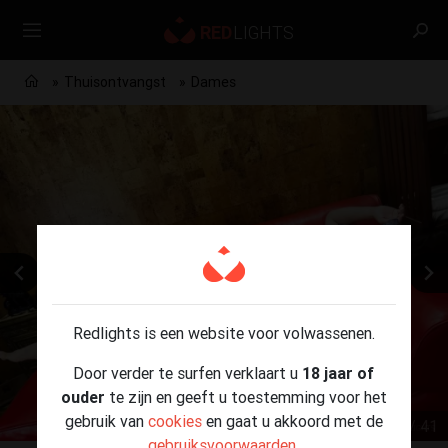
Thuisontvangst
Dames
Redlights is een website voor volwassenen.
Door verder te surfen verklaart u
18 jaar of
ouder
te zijn en geeft u toestemming voor het
gebruik van
cookies
en gaat u akkoord met de
1 / 41
gebruiksvoorwaarden
.