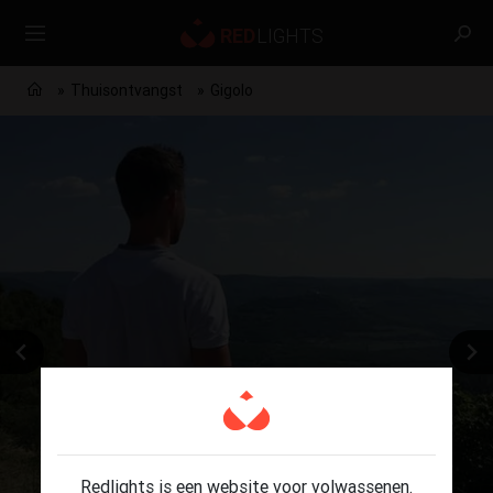
Thuisontvangst
Gigolo
Redlights is een website voor volwassenen.