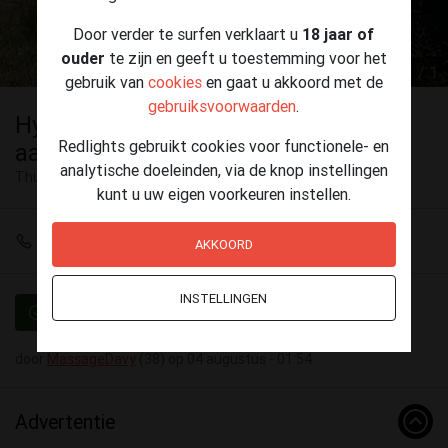
Door verder te surfen verklaart u
18 jaar of
ouder
te zijn en geeft u toestemming voor het
1 / 1
gebruik van
cookies
en gaat u akkoord met de
gebruiksvoorwaarden
.
Hygiëne, discretie, een plaats die
Redlights gebruikt cookies voor functionele- en
aanvoelt als een thuis.
analytische doeleinden, via de knop instellingen
Thuisontvangst
Diest
kunt u uw eigen voorkeuren instellen.
+32 472 37 70 98
AKKOORD
INSTELLINGEN
Geverifieerd
door
MassageDavy
(38) op 04 augustus - 01:54
Advertentie