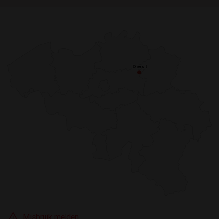
Diest
Diest
Misbruik melden