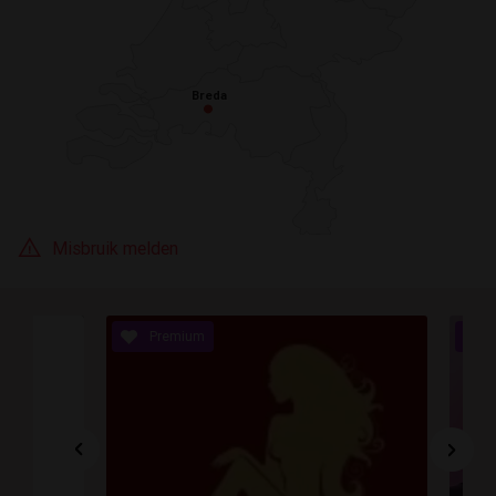
Breda
Breda
Misbruik melden