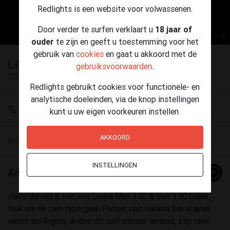
Redlights is een website voor volwassenen.
Door verder te surfen verklaart u
18 jaar of
1 / 3
ouder
te zijn en geeft u toestemming voor het
gebruik van
cookies
en gaat u akkoord met de
Leuke man Bied zich aan
gebruiksvoorwaarden
.
Thuisontvangst
Breda
Redlights gebruikt cookies voor functionele- en
analytische doeleinden, via de knop instellingen
+31 6 19709667
kunt u uw eigen voorkeuren instellen.
AKKOORD
door
Martijn
(40) op 15 mei - 19:40
INSTELLINGEN
Advertentie
Hallo dames ik ben een Leuke Man +40 ik ben 1.90 blank.
leuk om te zien type geen Patser, niet rokend Die al jaren
werkt als Gigolo, ik doe dit zelf zonder iemand, zzp idee