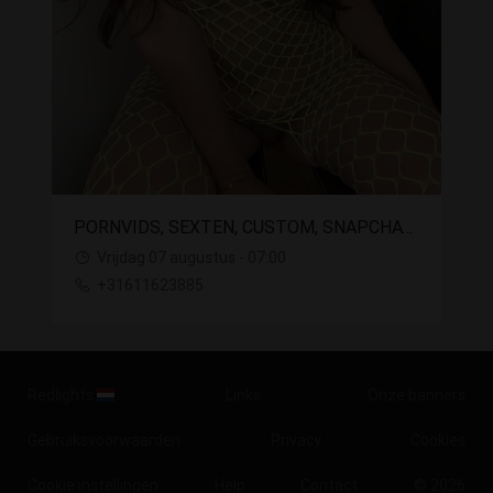
PORNVIDS, SEXTEN, CUSTOM, SNAPCHAT, JOI, SELFPLAY
Vrijdag 07 augustus - 07:00
+31611623885
Redlights
Links
Onze banners
Gebruiksvoorwaarden
Privacy
Cookies
Cookie instellingen
Help
Contact
© 2026