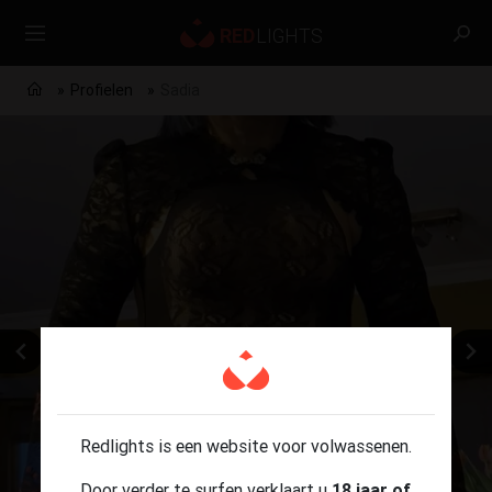
Profielen
Sadia
Redlights is een website voor volwassenen.
Door verder te surfen verklaart u
18 jaar of