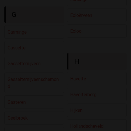
G
Exloërveen
Exloo
Garminge
Gasselte
H
Gasselternijveen
Havelte
Gasselternijveenschemon
D
Havelterberg
Gasteren
Hijken
Geelbroek
Hollandscheveld