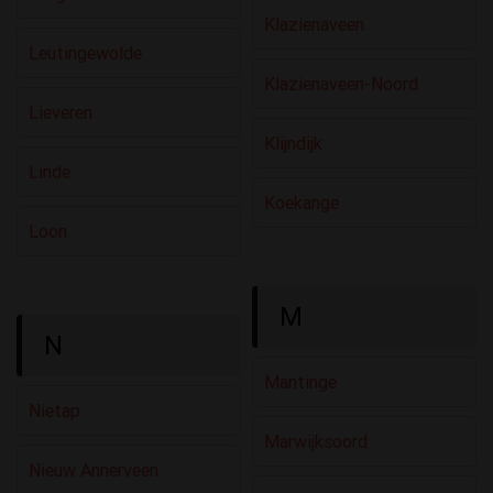
Klazienaveen
Leutingewolde
Klazienaveen-Noord
Lieveren
Klijndijk
Linde
Koekange
Loon
M
N
Mantinge
Nietap
Marwijksoord
Nieuw Annerveen