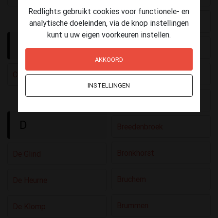
Redlights gebruikt cookies voor functionele- en
Boven-Leeuwen
analytische doeleinden, via de knop instellingen
kunt u uw eigen voorkeuren instellen.
C
Braamt
AKKOORD
Brakel
Culemborg
INSTELLINGEN
Bredevoort
D
Breedenbroek
Bronkhorst
De Glind
Bruchem
De Heurne
Brummen
De Klomp