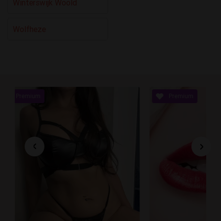
Winterswijk Woold
Wolfheze