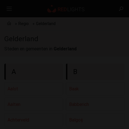
Regio
Gelderland
Gelderland
Steden en gemeenten in
Gelderland
A
B
Aalst
Baak
Aalten
Babberich
Achterveld
Balgoij