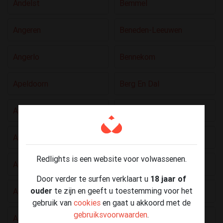
Andelst
Bemmel
Angeren
Beneden-Leeuwen
Angerlo
Bennekom
Apeldoorn
Berg En Dal
Appeltern
Bergharen
Arnhem
Bern
Redlights is een website voor volwassenen.
Asch
Beuningen Gld
Door verder te surfen verklaart u
18 jaar of
ouder
te zijn en geeft u toestemming voor het
Asperen
Beusichem
gebruik van
cookies
en gaat u akkoord met de
gebruiksvoorwaarden
.
Azewijn
Borculo