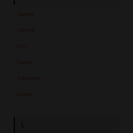
Gapinge
Geersdijk
Goes
Graauw
Grijpskerke
Groede
L