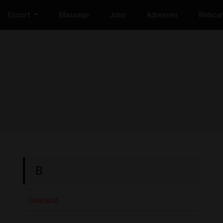
Escort
Massage
Jobs
Adressen
Webca
B
Baarland