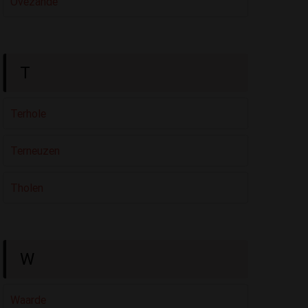
Ovezande
T
Terhole
Terneuzen
Tholen
W
Waarde