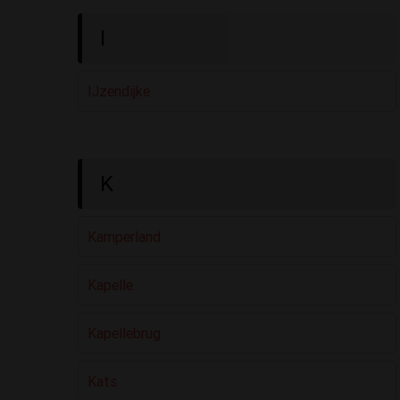
I
IJzendijke
K
Kamperland
Kapelle
Kapellebrug
Kats