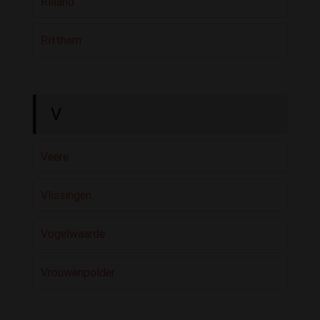
Rilland
Ritthem
V
Veere
Vlissingen
Vogelwaarde
Vrouwenpolder