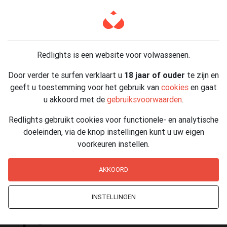
Biervliet
Biggekerke
Redlights is een website voor volwassenen.
Borssele
Door verder te surfen verklaart u
18 jaar of ouder
te zijn en
Breskens
geeft u toestemming voor het gebruik van
cookies
en gaat
u akkoord met de
gebruiksvoorwaarden
.
Brouwershaven
Redlights gebruikt cookies voor functionele- en analytische
doeleinden, via de knop instellingen kunt u uw eigen
Bruinisse
voorkeuren instellen.
Burgh-Haamstede
AKKOORD
INSTELLINGEN
G