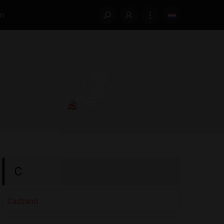
m
C
Cadzand