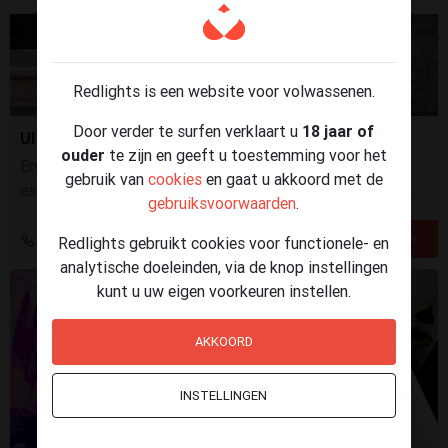
Redlights is een website voor volwassenen.
Door verder te surfen verklaart u
18 jaar of
Ultra sexy Kim
ouder
te zijn en geeft u toestemming voor het
Ervaar echte intimiteit en luxe met Kim, High class
gebruik van
cookies
en gaat u akkoord met de
escort en model. 29 jaar en volbloed Nederlandse. Stuur
gebruiksvoorwaarden
.
een whatsapp om Kim te boeken voor een afspraak!
+31 6 87864168
Redlights gebruikt cookies voor functionele- en
analytische doeleinden, via de knop instellingen
kunt u uw eigen voorkeuren instellen.
AKKOORD
INSTELLINGEN