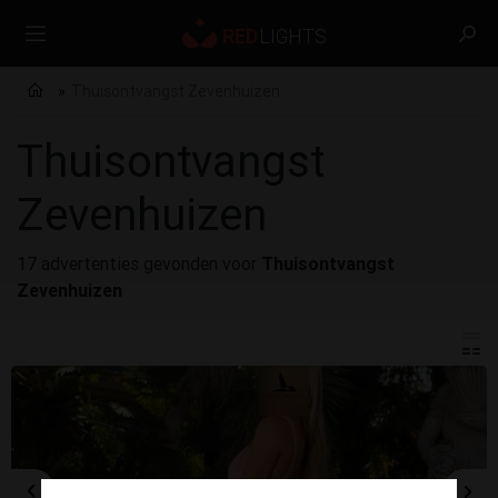
Thuisontvangst Zevenhuizen
Thuisontvangst
Zevenhuizen
17 advertenties gevonden voor
Thuisontvangst
Zevenhuizen