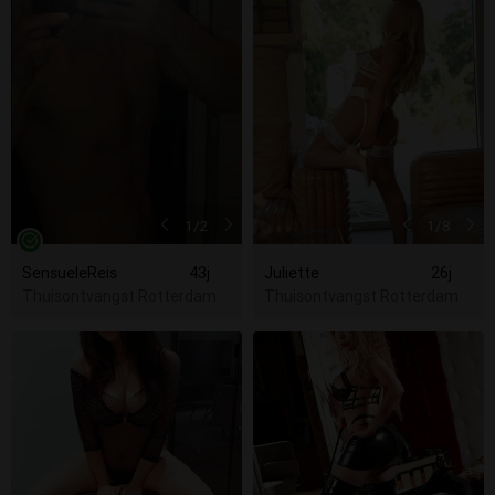
1
/2
1
/8
SensueleReis
43j
Juliette
26j
Thuisontvangst Rotterdam
Thuisontvangst Rotterdam