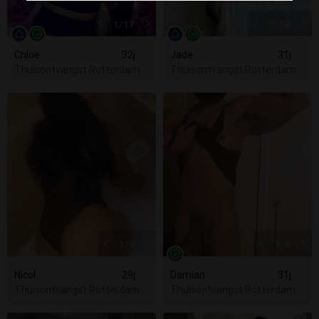
1
/17
1
/15
Chloe
32j
Jade
31j
Thuisontvangst Rotterdam
Thuisontvangst Rotterdam
1
/9
1
/4
Nicol
29j
Damian
31j
Thuisontvangst Rotterdam
Thuisontvangst Rotterdam