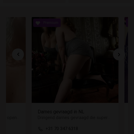
es gevraagd in NL
Hey, geile donder!
Dringend dames gevraagd die supergoed willen verdienen.. Jij?
+31 70 347 6318