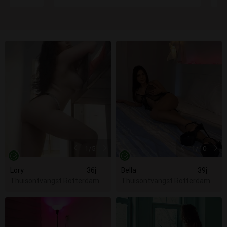
1
/5
1
/10
Lory
36j
Bella
39j
Thuisontvangst Rotterdam
Thuisontvangst Rotterdam