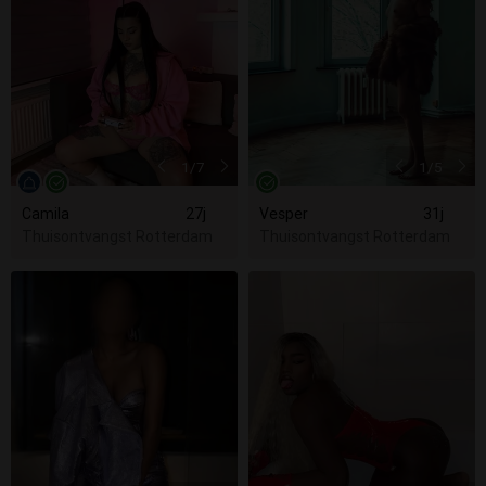
1
/7
1
/5
Camila
27j
Vesper
31j
Thuisontvangst Rotterdam
Thuisontvangst Rotterdam