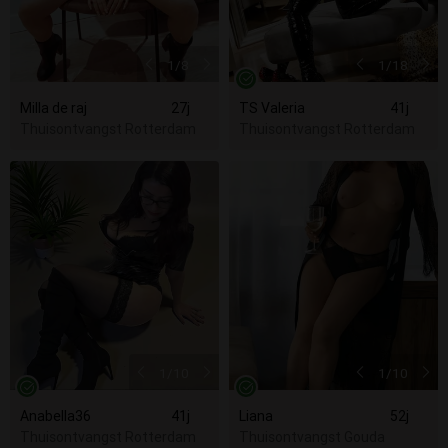
1
/8
1
/18
Milla de raj
27j
TS Valeria
41j
Thuisontvangst Rotterdam
Thuisontvangst Rotterdam
1
/10
1
/10
Anabella36
41j
Liana
52j
Thuisontvangst Rotterdam
Thuisontvangst Gouda