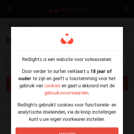
Inloggen
Inloggen
E-mailadres of telefoonnummer
Redlights is een website voor volwassenen.
Door verder te surfen verklaart u
18 jaar of
ouder
te zijn en geeft u toestemming voor het
VOLGENDE
gebruik van
cookies
en gaat u akkoord met de
gebruiksvoorwaarden
.
Nog geen account?
Redlights gebruikt cookies voor functionele- en
analytische doeleinden, via de knop instellingen
Paswoord vergeten
kunt u uw eigen voorkeuren instellen.