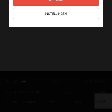
AKKOORD
INSTELLINGEN
Redlights
Links
Onze banners
Gebruiksvoorwaarden
Privacy
Cookies
Cookie instellingen
Help
Contact
© 2026